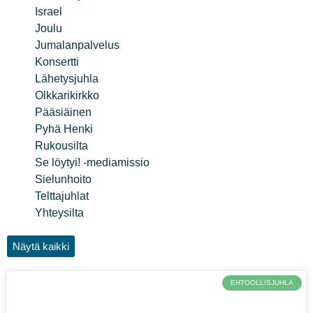
Israel
Joulu
Jumalanpalvelus
Konsertti
Lähetysjuhla
Olkkarikirkko
Pääsiäinen
Pyhä Henki
Rukousilta
Se löytyi! -mediamissio
Sielunhoito
Telttajuhlat
Yhteysilta
Näytä kaikki
EHTOOLLISJUHLA