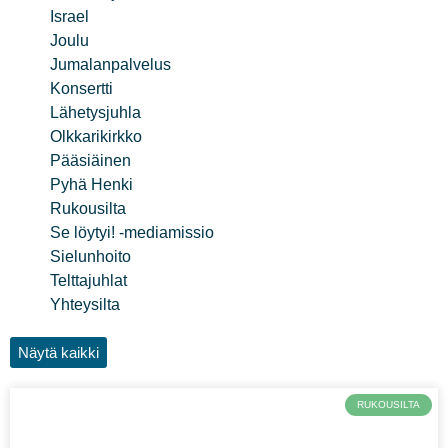
Israel
Joulu
Jumalanpalvelus
Konsertti
Lähetysjuhla
Olkkarikirkko
Pääsiäinen
Pyhä Henki
Rukousilta
Se löytyi! -mediamissio
Sielunhoito
Telttajuhlat
Yhteysilta
Näytä kaikki
RUKOUSILTA