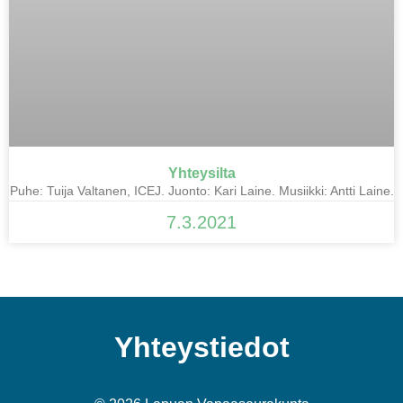
Yhteysilta
Puhe: Tuija Valtanen, ICEJ. Juonto: Kari Laine. Musiikki: Antti Laine.
7.3.2021
Yhteystiedot