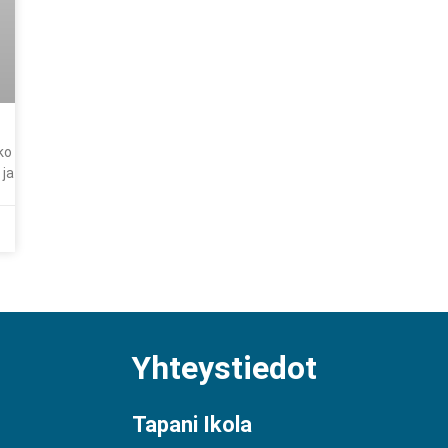
ko
 ja
Yhteystiedot
Tapani Ikola