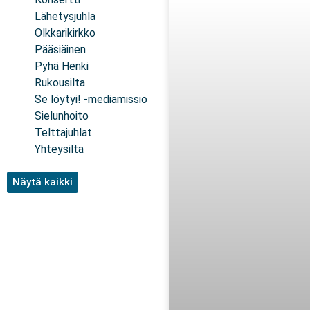
Lähetysjuhla
Olkkarikirkko
Pääsiäinen
Pyhä Henki
Rukousilta
Se löytyi! -mediamissio
Sielunhoito
Telttajuhlat
Yhteysilta
Näytä kaikki