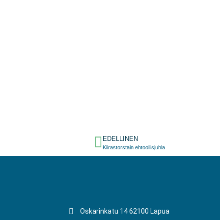
EDELLINEN
Kiirastorstain ehtoollisjuhla
Oskarinkatu 14 62100 Lapua