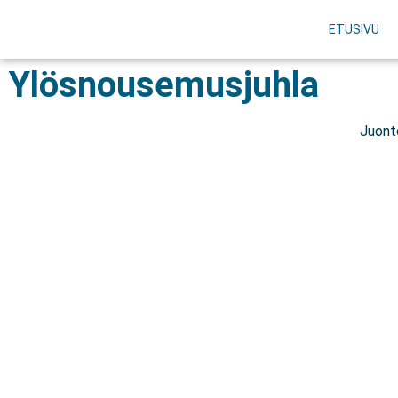
ETUSIVU
Ylösnousemusjuhla
Juonto