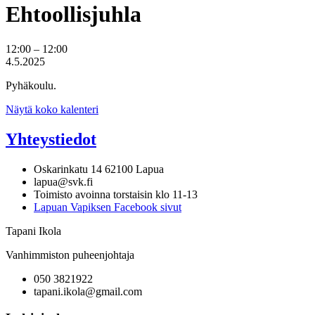
Ehtoollisjuhla
Ehtoollisjuhla
12:00
–
12:00
4.5.2025
Pyhäkoulu.
Näytä koko kalenteri
Yhteystiedot
Oskarinkatu 14 62100 Lapua
lapua@svk.fi
Toimisto avoinna torstaisin klo 11-13
Lapuan Vapiksen Facebook sivut
Tapani Ikola
Vanhimmiston puheenjohtaja
050 3821922
tapani.ikola@gmail.com