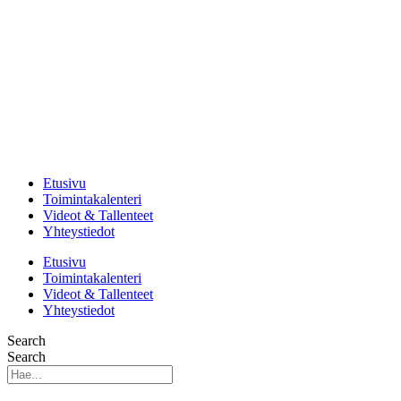
Mene
sisältöön
Etusivu
Toimintakalenteri
Videot & Tallenteet
Yhteystiedot
Etusivu
Toimintakalenteri
Videot & Tallenteet
Yhteystiedot
Search
Search