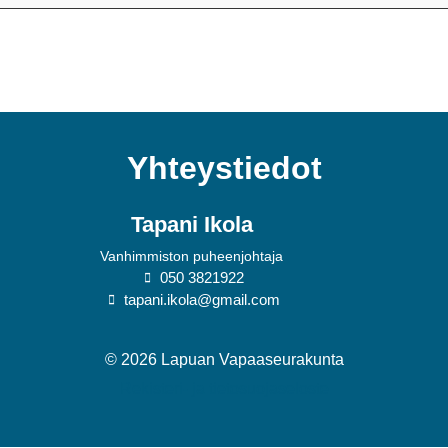
Yhteystiedot
Tapani Ikola
Vanhimmiston puheenjohtaja
050 3821922
tapani.ikola@gmail.com
© 2026 Lapuan Vapaaseurakunta
Rekisteri- ja tietosuojaseloste